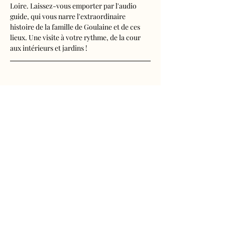
Loire. Laissez-vous emporter par l'audio 
guide, qui vous narre l'extraordinaire 
histoire de la famille de Goulaine et de ces 
lieux. Une visite à votre rythme, de la cour 
aux intérieurs et jardins !
Visite audioguidée disponible en français, 
anglais, espagnol, allemand, italien, 
néerlandais, russe, chinois et japonais.
Tarifs 
- Adultes : 10€50
Afficher plus