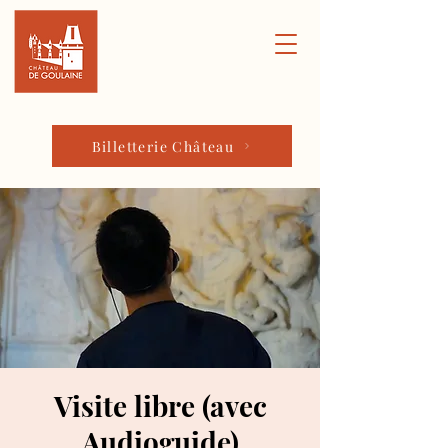
Billetterie Château
Visite libre (avec
Audioguide)