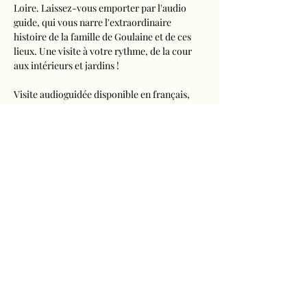
Loire. Laissez-vous emporter par l'audio 
guide, qui vous narre l'extraordinaire 
histoire de la famille de Goulaine et de ces 
lieux. Une visite à votre rythme, de la cour 
aux intérieurs et jardins !
Visite audioguidée disponible en français, 
anglais, espagnol, allemand, italien, 
néerlandais, russe, chinois et japonais.
Tarifs 
- Adultes : 10€50
- Enfants de 5 à 16 ans : 5€50
- Réduits (étudiants, demandeurs d'emplois) 
: 7€50