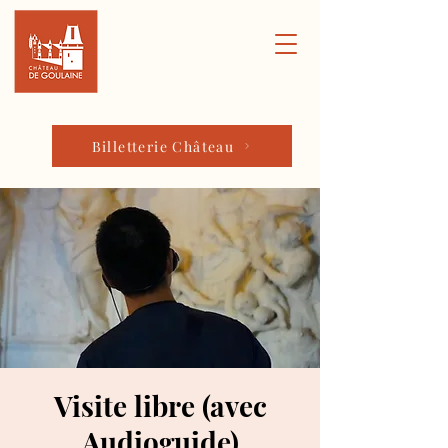
Billetterie Château
Visite libre (avec
Audioguide)