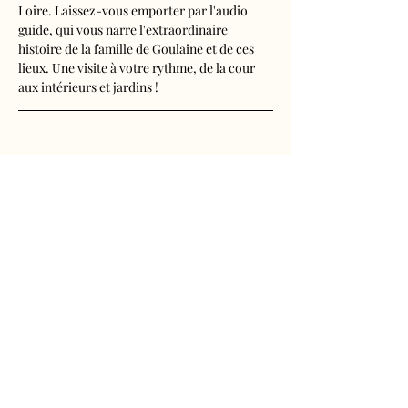
Loire. Laissez-vous emporter par l'audio 
guide, qui vous narre l'extraordinaire 
histoire de la famille de Goulaine et de ces 
lieux. Une visite à votre rythme, de la cour 
aux intérieurs et jardins !
Visite audioguidée disponible en français, 
anglais, espagnol, allemand, italien, 
néerlandais, russe, chinois et japonais.
Tarifs 
- Adultes : 10€50
Afficher plus