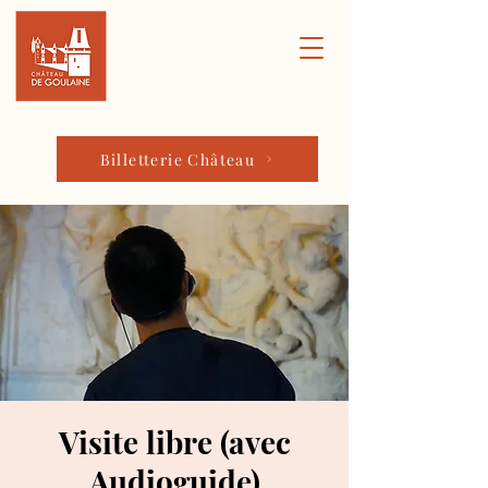
Billetterie Château
Visite libre (avec
Audioguide)