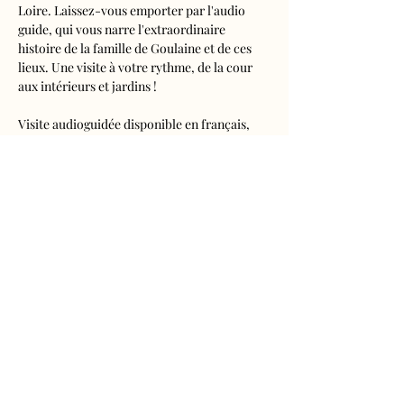
Loire. Laissez-vous emporter par l'audio 
guide, qui vous narre l'extraordinaire 
histoire de la famille de Goulaine et de ces 
lieux. Une visite à votre rythme, de la cour 
aux intérieurs et jardins !
Visite audioguidée disponible en français, 
anglais, espagnol, allemand, italien, 
néerlandais, russe, chinois et japonais.
Tarifs 
- Adultes : 10€50
- Enfants de 5 à 16 ans : 5€50
- Réduits (étudiants, demandeurs d'emplois) 
: 7€50