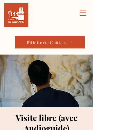
Billetterie Château
Visite libre (avec
Audioguide)