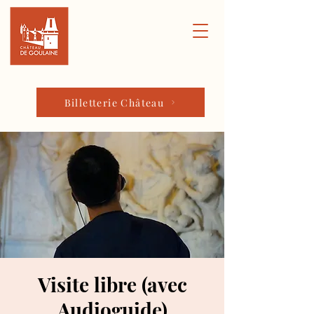
Billetterie Château
Visite libre (avec
Audioguide)