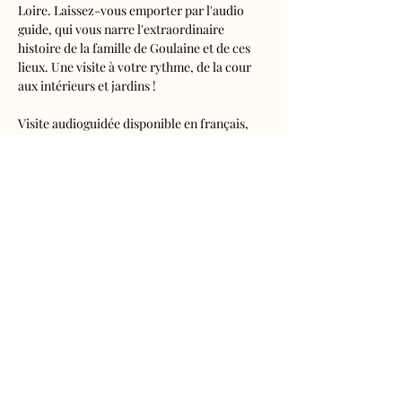
Loire. Laissez-vous emporter par l'audio 
guide, qui vous narre l'extraordinaire 
histoire de la famille de Goulaine et de ces 
lieux. Une visite à votre rythme, de la cour 
aux intérieurs et jardins !
Visite audioguidée disponible en français, 
anglais, espagnol, allemand, italien, 
néerlandais, russe, chinois et japonais.
Tarifs 
- Adultes : 10€50
- Enfants de 5 à 16 ans : 5€50
- Réduits (étudiants, demandeurs d'emplois) 
: 7€50