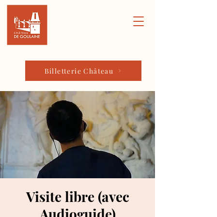
Billetterie Château
Visite libre (avec
Audioguide)