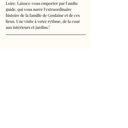
Loire. Laissez-vous emporter par l'audio 
guide, qui vous narre l'extraordinaire 
histoire de la famille de Goulaine et de ces 
lieux. Une visite à votre rythme, de la cour 
aux intérieurs et jardins !
Visite audioguidée disponible en français, 
anglais, espagnol, allemand, italien, 
néerlandais, russe, chinois et japonais.
Tarifs 
- Adultes : 10€50
Afficher plus