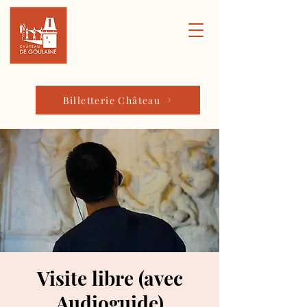
Billetterie Château
Visite libre (avec
Audioguide)