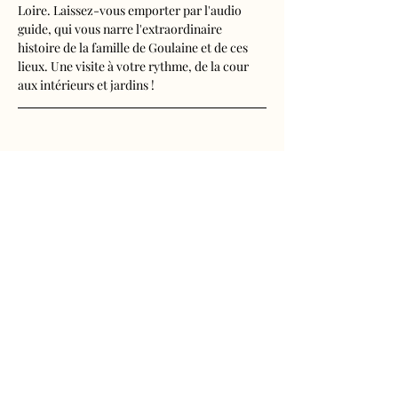
Loire. Laissez-vous emporter par l'audio 
guide, qui vous narre l'extraordinaire 
histoire de la famille de Goulaine et de ces 
lieux. Une visite à votre rythme, de la cour 
aux intérieurs et jardins !
Visite audioguidée disponible en français, 
anglais, espagnol, allemand, italien, 
néerlandais, russe, chinois et japonais.
Tarifs 
- Adultes : 10€50
Afficher plus