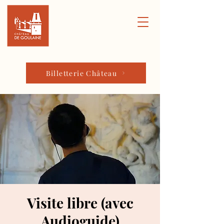
Billetterie Château
Visite libre (avec
Audioguide)