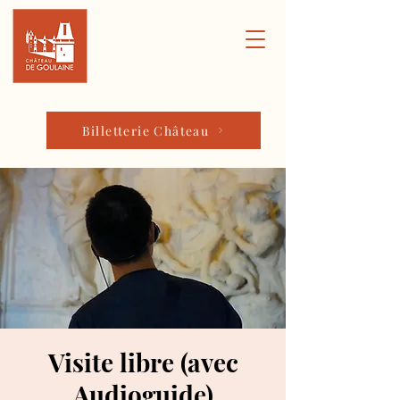
Billetterie Château
Visite libre (avec
Audioguide)