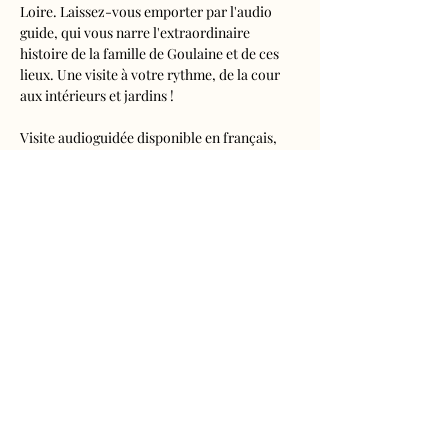
Loire. Laissez-vous emporter par l'audio 
guide, qui vous narre l'extraordinaire 
histoire de la famille de Goulaine et de ces 
lieux. Une visite à votre rythme, de la cour 
aux intérieurs et jardins !
Visite audioguidée disponible en français, 
anglais, espagnol, allemand, italien, 
néerlandais, russe, chinois et japonais.
Tarifs 
- Adultes : 10€50
- Enfants de 5 à 16 ans : 5€50
- Réduits (étudiants, demandeurs d'emplois) 
: 7€50