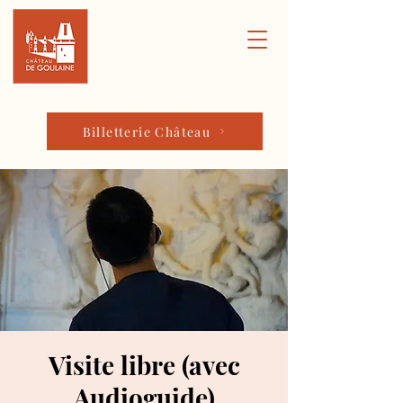
Billetterie Château
Visite libre (avec
Audioguide)