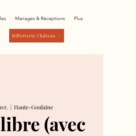
les
Mariages & Réceptions
Plus
Billetterie Château
avr.
  |  
Haute-Goulaine
 libre (avec