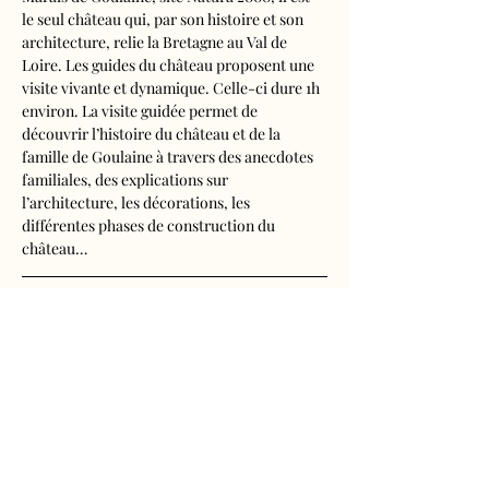
le seul château qui, par son histoire et son 
architecture, relie la Bretagne au Val de 
Loire. Les guides du château proposent une 
visite vivante et dynamique. Celle-ci dure 1h 
environ. La visite guidée permet de 
découvrir l’histoire du château et de la 
famille de Goulaine à travers des anecdotes 
familiales, des explications sur 
l’architecture, les décorations, les 
différentes phases de construction du 
château…
Visite audioguidée disponible en français, 
anglais, espagnol, allemand, italien, 
néerlandais, russe, chinois et japonais.
Tarifs d'entrée, visite guidée incluse
- Adultes : 10€50