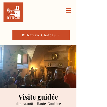
Billetterie Château
Visite guidée
dim. 31 août
  |  
Haute-Goulaine