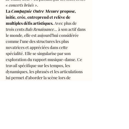
« concerts brisés »
.
La 
Compagnie Outre Mesure
 propose, 
initie, crée, entreprend et relève de 
multiples défis artistiques.
 Avec plus de 
trois cents 
Bals
Renaissance… 
à son actif dans 
le monde, elle est aujourd’hui considérée 
comme l’une des structures les plus 
novatrices et appréciées dans cette 
spécialité. Elle se singularise par son 
exploration du rapport musique-danse. Ce 
travail spécifique sur les tempos, les 
dynamiques, les phrasés et les articulations 
lui permet d’aborder la scène lors de 
concerts, spectacles et autres ballets, d’une 
manière vivante, originale et actuelle. Ses 
créations interdisciplinaires abordent de 
multiples univers et thématiques.
Tarifs 
- Adultes : 5€50
- Gratuit pour les moins…