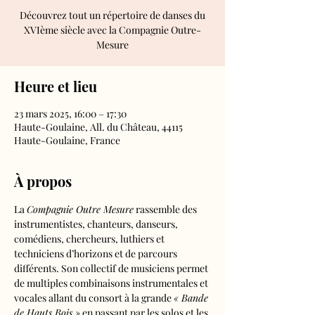
Découvrez tout un répertoire de danses du
XVIème siècle avec la Compagnie Outre-
Mesure
Heure et lieu
23 mars 2025, 16:00 – 17:30
Haute-Goulaine, All. du Château, 44115
Haute-Goulaine, France
À propos
La 
Compagnie Outre Mesure
 rassemble des 
instrumentistes, chanteurs, danseurs, 
comédiens, chercheurs, luthiers et 
techniciens d’horizons et de parcours 
différents. Son collectif de musiciens permet 
de multiples combinaisons instrumentales et 
vocales allant du consort à la grande 
« Bande 
de Hauts Bois »
 en passant par les solos et les 